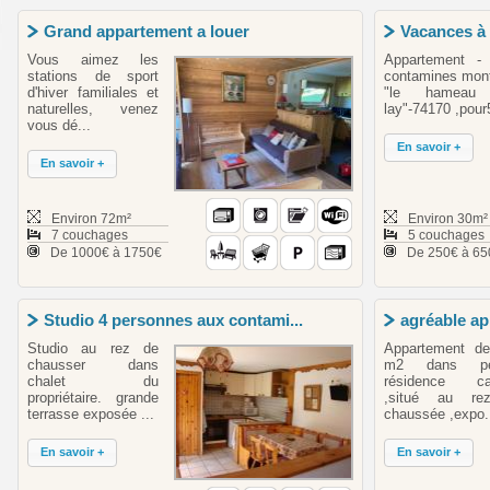
Grand appartement a louer
Vacances à 
Vous aimez les
Appartement -
stations de sport
contamines mont
d'hiver familiales et
"le hameau
naturelles, venez
lay"-74170 ,pour5
vous dé...
En savoir +
En savoir +
Environ 72m²
Environ 30m²
7 couchages
5 couchages
De 1000€ à 1750€
De 250€ à 65
Studio 4 personnes aux contami...
agréable ap
Studio au rez de
Appartement d
chausser dans
m2 dans pet
chalet du
résidence ca
propriétaire. grande
,situé au rez
terrasse exposée ...
chaussée ,expo.
En savoir +
En savoir +