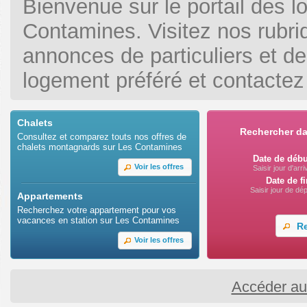
Bienvenue sur le portail des 
Contamines. Visitez nos rubri
annonces de particuliers et de
logement préféré et contactez 
Chalets
Rechercher d
Consultez et comparez touts nos offres de
chalets montagnards sur Les Contamines
Date de débu
Voir les offres
Saisir jour d'arr
Date de fi
Saisir jour de dé
Appartements
Recherchez votre appartement pour vos
vacances en station sur Les Contamines
Re
Voir les offres
Accéder a