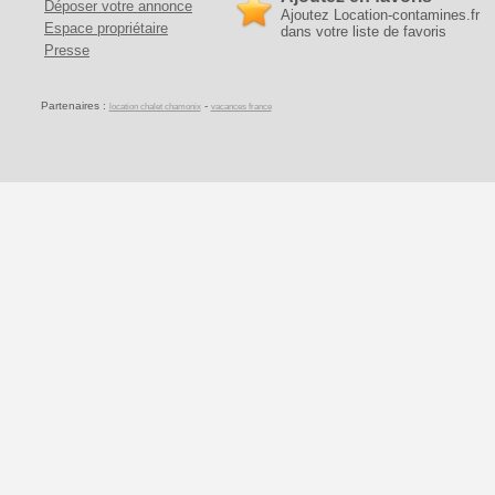
Déposer votre annonce
Ajoutez Location-contamines.fr
Espace propriétaire
dans votre liste de favoris
Presse
Partenaires :
-
location chalet chamonix
vacances france