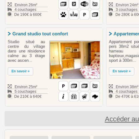
Environ 26m²
Environ 24m²
4 couchages
3 couchages
De 190€ à 660€
De 280€ à 60
Grand studio tout confort
Appartemen
Studio situé au
Appartement po
centre du village
pers 38m2 situ
dans une résidence
hameau 
calme au 3 étage
baptieux,magasi
avec ascen...
sport à 300m...
En savoir +
En savoir +
Environ 25m²
Environ 38m²
5 couchages
4 couchages
De 210€ à 640€
De 470€ à 61
Accéder a